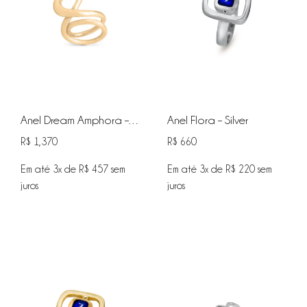
Anel Flora – Silver
Anel Dream Amphora – Vermeil
R$
1,370
R$
660
Em até 3x de
R$
457
sem
Em até 3x de
R$
220
sem
juros
juros
ADICIONAR
ADIC
NA
NA
WISHLIST
WISHL