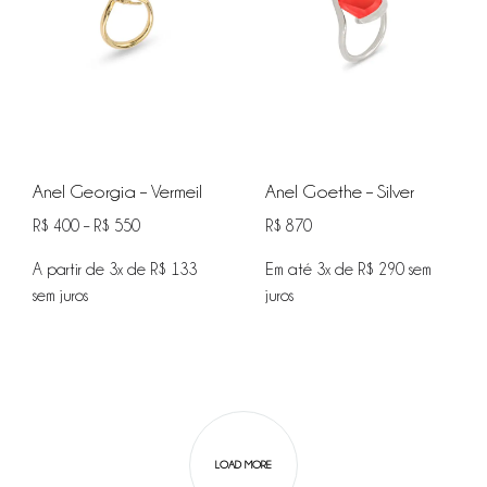
Anel Georgia – Vermeil
Anel Goethe – Silver
R$
400
–
R$
550
R$
870
A partir de 3x de
R$
133
Em até 3x de
R$
290
sem
sem juros
juros
ADICIONAR
ADIC
NA
NA
WISHLIST
WISHL
LOAD MORE