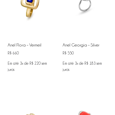
Anel Flora – Vermeil
Anel Georgia – Silver
R$
660
R$
550
Em até 3x de
R$
220
sem
Em até 3x de
R$
183
sem
juros
juros
ADICIONAR
ADIC
NA
NA
WISHLIST
WISHL