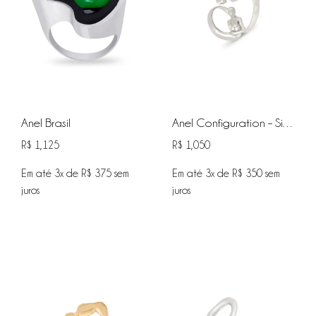
Anel Brasil
Anel Configuration – Silver
R$
1,125
R$
1,050
Em até 3x de
R$
375
sem
Em até 3x de
R$
350
sem
juros
juros
ADICIONAR
ADIC
NA
NA
WISHLIST
WISHL