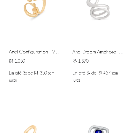
Anel Configuration – Vermeil
Anel Dream Amphora – Silver
R$
1,050
R$
1,370
Em até 3x de
R$
350
sem
Em até 3x de
R$
457
sem
juros
juros
ADICIONAR
ADIC
NA
NA
WISHLIST
WISHL