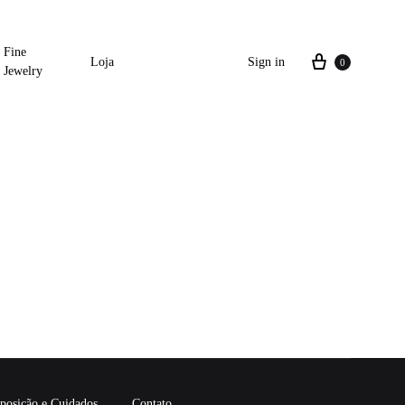
Fine
Loja
Sign in
0
Jewelry
osição e Cuidados
Contato