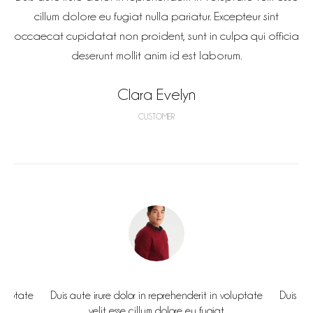
cillum dolore eu fugiat nulla pariatur. Excepteur sint
occaecat cupidatat non proident, sunt in culpa qui officia
deserunt mollit anim id est laborum.
Clara Evelyn
CUSTOMER
voluptate
Duis aute irure dolor in reprehenderit in voluptate
Duis aut
velit esse cillum dolore eu fugiat