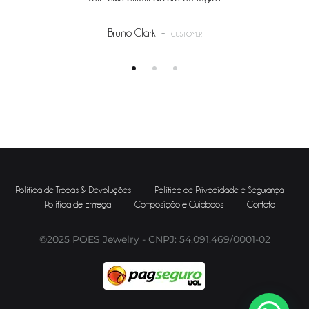
-
Bruno Clark
CUSTOMER
Política de Trocas & Devoluções
Política de Privacidade e Segurança
Política de Entrega
Composição e Cuidados
Contato
©2025 POES Jewelry - CNPJ: 54.091.469/0001-02