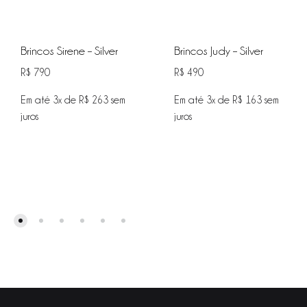
Brincos Sirene – Silver
Brincos Judy – Silver
R$
790
R$
490
Em até 3x de
R$
263
sem
Em até 3x de
R$
163
sem
juros
juros
ADIC
ADICIONAR
NA
NA
WISHL
WISHLIST