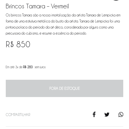
Brincos Tamara – Vermeil
Os brincos Tamara são a nossa imortalização da artista Tamara de Lempicka em
forma de uma estrutura metálica do busto da artista. Tamara de Lempicka foi uma
pintora polaca do período da art déco, considerada por alguns como uma
precursora do cubismo, e resume a essência do período.
R$
850
Em até 3x de
R$
283
sem juros
FORA DE ESTOQUE
COMPARTILHAR