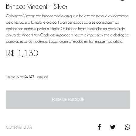
Brincos Vincent – Silver
Os brincos Vincent são brincos médio em que a beleza do metal é evidenciada
pela textura e o formato retorcido. Foram pensados para se conectarem às
orelhas nas partes superior e inferior. Os brincos foram inspirados na técnica de
pintura de Vincent Van Gogh, assim parecem trazem o impressionismo e abstração
como acessórios modernos. Logo, foram nomeados em homenagem ao artista.
R$
1,130
Em até 3x de
R$
377
sem juros
FORA DE ESTOQUE
COMPARTILHAR