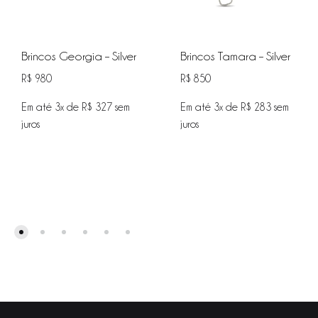
Brincos Georgia – Silver
Brincos Tamara – Silver
R$
980
R$
850
Em até 3x de
R$
327
sem
Em até 3x de
R$
283
sem
juros
juros
ADICIONAR
ADIC
NA
NA
WISHLIST
WISHL