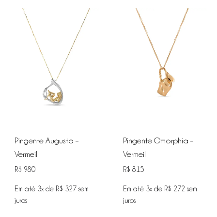
Pingente Augusta –
Pingente Omorphia –
Vermeil
Vermeil
R$
980
R$
815
Em até 3x de
R$
327
sem
Em até 3x de
R$
272
sem
juros
juros