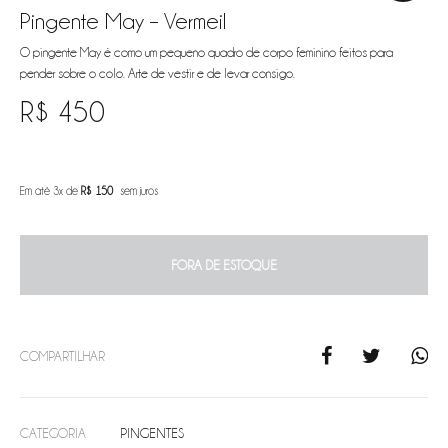
Pingente May – Vermeil
O pingente May é como um pequeno quadro de corpo feminino feitos para
pender sobre o colo. Arte de vestir e de levar consigo.
R$
450
Em até 3x de
R$
150
sem juros
FORA DE ESTOQUE
COMPARTILHAR
CATEGORIA
PINGENTES