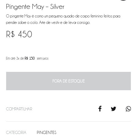
Pingente May – Silver
O pingente May é como um pequeno quadro de corpo feminino feitos para
pender sobre o colo. Arte de vestir e de levar consigo.
R$
450
Em até 3x de
R$
150
sem juros
FORA DE ESTOQUE
COMPARTILHAR
CATEGORIA
PINGENTES