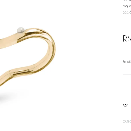
arqui
aparê
R
Em at
Qua
CATEG