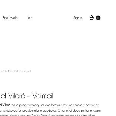
Fine Jewelry
Loja
Sign in
0
Anéis
Anel Vilaró – Vermeil
el Vilaró – Vermeil
l Vilaró
tem inspiração na arquitetura e forma minimalista em que a beleza se
a na fusão do formato do metal e as pérolas. O nome foi dado em homenagem
quiteto, pintor e escultor Carlos Páez Vilaró diante do trabalho notável na