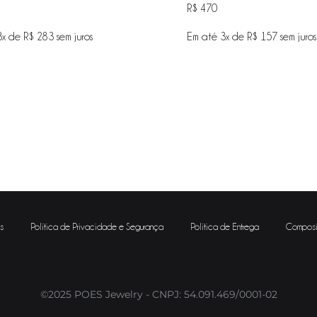
R$
470
3x de
R$
283
sem juros
Em até 3x de
R$
157
sem juros
ADICIONAR
NA
WISHLIST
s
Política de Privacidade e Segurança
Política de Entrega
Composi
©2025 POES Jewelry - CNPJ: 54.091.469/0001-02