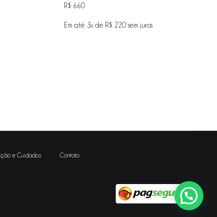
R$
660
Em até 3x de
R$
220
sem juros
ADICIONAR
ADICIONAR
NA
NA
WISHLIST
WISHLIST
ção e Cuidados
Contato