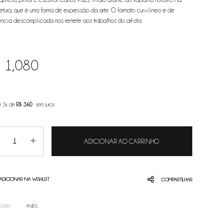
tetura, que é uma forma de expressão da arte. O formato curvilíneo e de
ncia descomplicada nos remete aos trabalhos do artista.
$
1,080
é 3x de
R$
360
sem juros
ntity
ADICIONAR AO CARRINHO
ADICIONAR NA WISHLIST
COMPARTILHAR
ORIA
ANÉIS