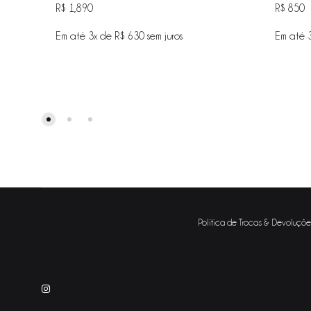
R$
1,890
R$
850
Em até 3x de
R$
630
sem juros
Em até 
ADICIONAR
NA
WISHLIST
Política de Trocas & Devoluçõe
Instagram