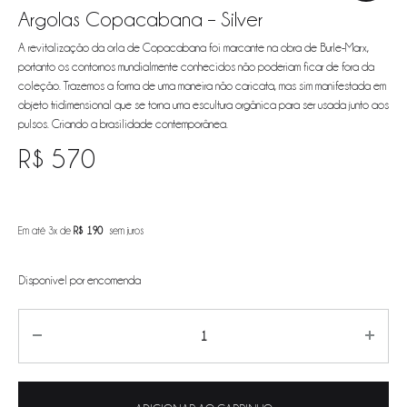
Argolas Copacabana – Silver
A revitalização da orla de Copacabana foi marcante na obra de Burle-Marx,
portanto os contornos mundialmente conhecidos não poderiam ficar de fora da
coleção. Trazemos a forma de uma maneira não caricata, mas sim manifestada em
objeto tridimensional que se torna uma escultura orgânica para ser usada junto aos
pulsos. Criando a brasilidade contemporânea.
R$
570
Em até 3x de
R$
190
sem juros
Disponível por encomenda
Quantity