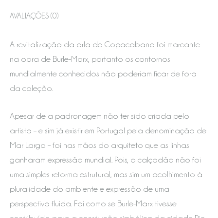
AVALIAÇÕES (0)
A revitalização da orla de Copacabana foi marcante
na obra de Burle-Marx, portanto os contornos
mundialmente conhecidos não poderiam ficar de fora
da coleção.
Apesar de a padronagem não ter sido criada pelo
artista – e sim já existir em Portugal pela denominação de
Mar Largo – foi nas mãos do arquiteto que as linhas
ganharam expressão mundial. Pois, o calçadão não foi
uma simples reforma estrutural, mas sim um acolhimento à
pluralidade do ambiente e expressão de uma
perspectiva fluida. Foi como se Burle-Marx tivesse
contribuído para a construção simbólica da cidade Rio