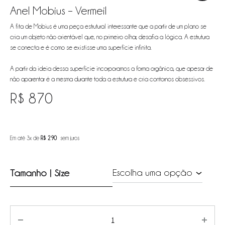
Anel Mobius – Vermeil
A fita de Mobius é uma peça estrutural interessante que a partir de um plano se
cria um objeto não orientável que, no primeiro olhar, desafia a lógica. A estrutura
se conecta e é como se existisse uma superfície infinita.
A partir da ideia dessa superfície incorporamos a forma orgânica, que apesar de
não aparentar é a mesma durante toda a estrutura e cria contornos obsessivos.
R$
870
Em até 3x de
R$
290
sem juros
Tamanho | Size
Quantity