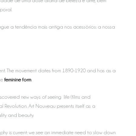
sidade de uma dose diária de beleza e arte, bem
poral.
gue a tendência mais antiga nos acessórios: a nossa
ent. The movement dates from 1890-1920 and has as a
he
feminine form
.
covered new ways of seeing life (films and
l Revolution. Art Nouveau presents itself as a
ality and beauty.
hy is current: we see an immediate need to slow down