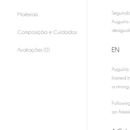
Seguindo
Materiais
Augusta 
desigual
Composição e Cuidados
EN
Avaliações (0)
Augusta b
framed i
a strong 
Following
an Ameri