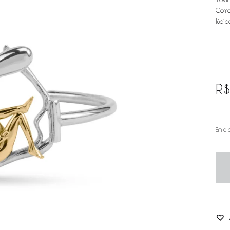
Como 
lúdic
R
Em at