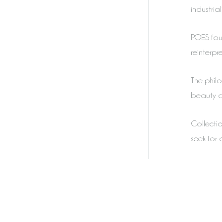
industria
POES foun
reinterpr
The philo
beauty a
Collectio
seek for d