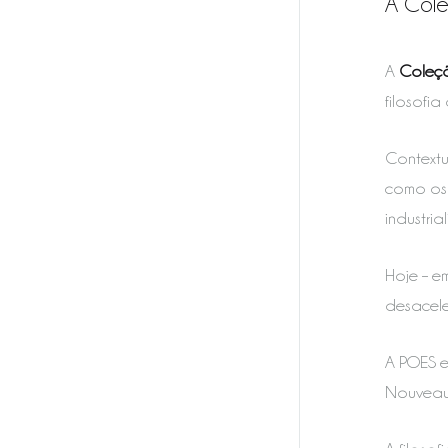
A Cole
A
Coleçã
filosofi
Contextu
como os 
industri
Hoje – e
desacele
A POES e
Nouveau,