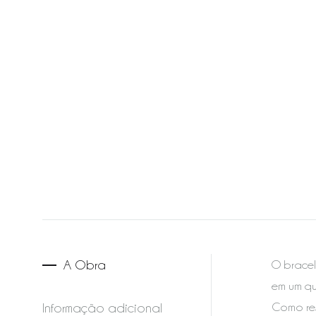
A Obra
O bracel
em um qu
Informação adicional
Como res