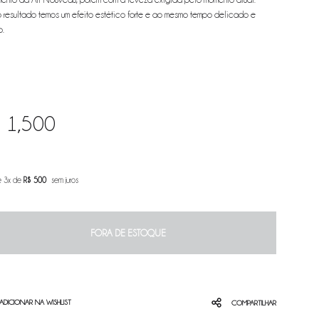
resultado temos um efeito estético forte e ao mesmo tempo delicado e
o.
$
1,500
é 3x de
R$
500
sem juros
FORA DE ESTOQUE
ADICIONAR NA WISHLIST
COMPARTILHAR