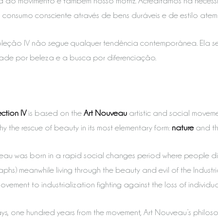
fia do movimento é também nosso motriz. Acreditamos na neces
consumo consciente através de bens duráveis e de estilo atem
oleção IV não segue qualquer tendência contemporânea. Ela se
ade por beleza e a busca por diferenciação.
ction IV
is based on the
Art Nouveau
artistic and social movem
y the rescue of beauty in its most elementary form:
nature
and t
eau was born in a rapid social changes period where people dis
hs) meanwhile living through the beauty and evil of the Industria
vement to industrialization fighting against the loss of individu
, one hundred years from the movement, Art Nouveau’s philosop