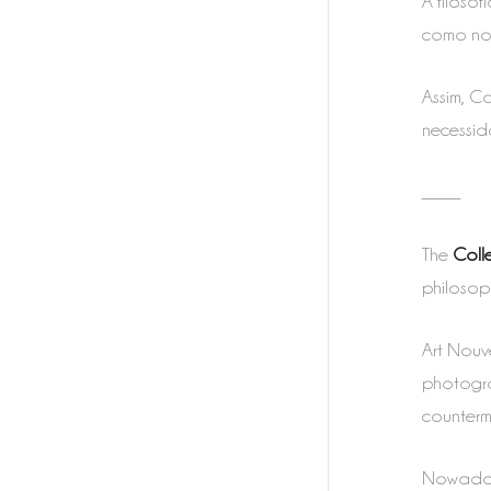
A filoso
como no 
Assim, C
necessid
_____
The
Colle
philosoph
Art Nouv
photograp
countermo
Nowadays