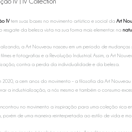
ção IV | IV Collection
o IV
tem suas bases no movimento artístico e social da
Art No
a o resgate da beleza vista na sua forma mais elementar: na
natu
alizando, a Art Nouveau nasceu em um período de mudanças so
filmes e fotografias e a Revolução Industrial. Assim, a Art No
alização, contra a perda da individualidade e da beleza.
m 2020, a cem anos do movimento – a filosofia da Art Nouveau
rar a industrialização, a nós mesmo e também o consumo exces
ncontrou no movimento a inspiração para uma coleção rica em 
 porém de uma maneira reinterpretada ao estilo de vida e mo