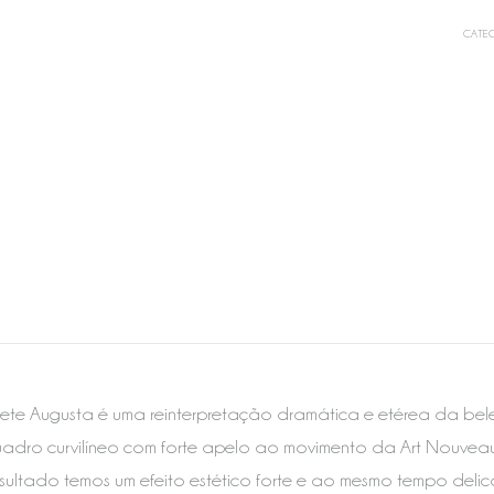
CATEG
ete Augusta é uma reinterpretação dramática e etérea da bele
adro curvilíneo com forte apelo ao movimento da Art Nouveau
ultado temos um efeito estético forte e ao mesmo tempo delic