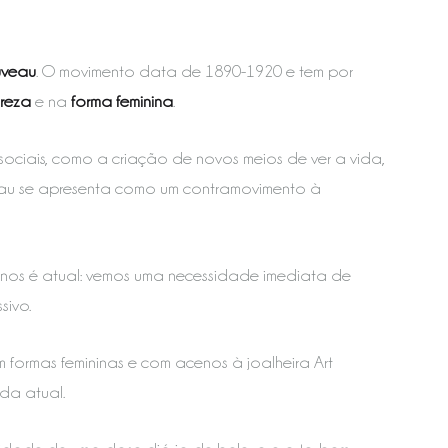
uveau
. O movimento data de 1890-1920 e tem por
reza
e na
forma feminina
.
ciais, como a criação de novos meios de ver a vida,
uveau se apresenta como um contramovimento à
 nos é atual: vemos uma necessidade imediata de
sivo.
formas femininas e com acenos à joalheira Art
da atual.