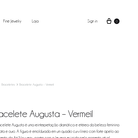
Fine Jewelry
Loja
Sign in
0
Braceletes
Bracelete Augusta – Vermeil
acelete Augusta – Vermeil
celete Augusta é uma reinterpretação dramática e etérea da beleza feminina
ata e ouro. A figura é emoldurada em um quadro curvilíneo com forte apelo ao
ento da Art Nouveau, porém com a leveza exigida pelo momento atual.