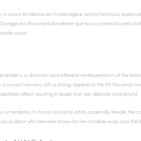
 a nossa tendência em homenagear artista históricos, especi
Savage, escultora estadunidense que ficou conhecida pelo bril
dade racial.
racelet is a dramatic and ethereal reinterpretation of the feminin
n a curved scenario with a strong appeal to the Art Nouveau mov
aesthetic effect, resulting in jewels that are delicate and playful.
 our tendency to honor historical artists, especially female, th
can sculptor who became known for her notable works and the figh