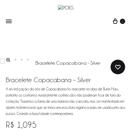
0
POES
wearable
art
Bracelete Copacabana – Silver
A revitalização da orla de Copacabana foi marcante na obra de Burle-Marx,
portanto os contornos mundialmente conhecidos não poderiam ficar de fora da
coleção. Trazemos a forma de uma maneira não caricata, mas sim manifestada em
objeto tridimensional que se torna uma escultura orgânica para ser usada junto aos
pulsos. Criando a brasilidade contemporânea.
R$
1,095