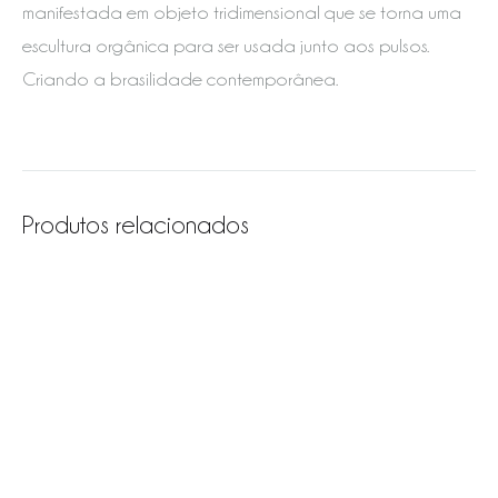
manifestada em objeto tridimensional que se torna uma
escultura orgânica para ser usada junto aos pulsos.
Criando a brasilidade contemporânea.
Produtos relacionados
Pulseira Flora – Vermeil
Bracelete Gustavia –
B
R$
2,680
Vermeil
V
Em até 3x de
R$
893
sem juros
R$
3,750
R
Em até 3x de
R$
1,250
sem
E