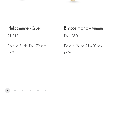
Melpomene – Silver
Brincos Mona – Vermeil
R$
515
R$
1,380
Em até 3x de
R$
172
sem
Em até 3x de
R$
460
sem
juros
juros
ADICIONAR
ADIC
NA
NA
WISHLIST
WISHL