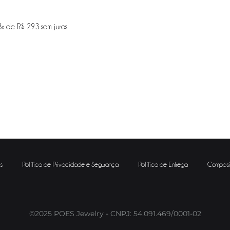
3x de
R$
293
sem juros
ADICIONAR
NA
WISHLIST
s
Política de Privacidade e Segurança
Política de Entrega
Composi
©2025 POES Jewelry - CNPJ: 54.091.469/0001-02