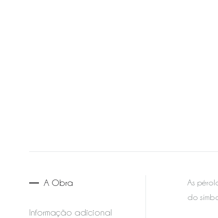
A Obra
As pérol
do símbo
Informação adicional