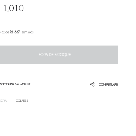
$
1,010
é 3x de
R$
337
sem juros
FORA DE ESTOQUE
ADICIONAR NA WISHLIST
COMPARTILHAR
ORIA
COLARES