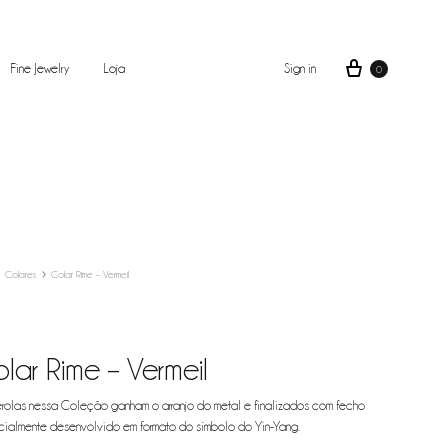
Fine Jewelry
Loja
Sign in
0
Colares
Colar Rime – Vermeil
lar Rime – Vermeil
rolas nessa Coleção ganham o arranjo do metal e finalizados com fecho
ialmente desenvolvido em formato do símbolo do Yin-Yang.