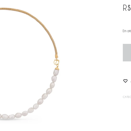
R
Em at
CATEG