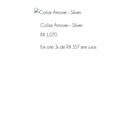
Colar Amore – Silver
R$
1,070
Em até 3x de
R$
357
sem juros
ADICIONAR
ADICIONAR
NA
NA
WISHLIST
WISHLIST