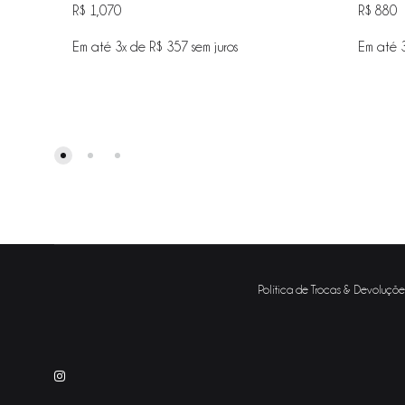
R$
1,070
R$
880
Em até 3x de
R$
357
sem juros
Em até 
ADICIONAR
NA
WISHLIST
Política de Trocas & Devoluçõe
Instagram