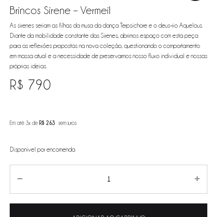
Brincos Sirene – Vermeil
As sirenes seriam as filhas da musa da dança Terpsichore e o deus-rio Aquelous.
Diante da mobilidade constante das Sirenes, abrimos espaço com esta peça
para as reflexões propostas na nova coleção, questionando o comportamento
em massa atual e a necessidade de preservarmos nosso fluxo individual e nossas
próprias ideias.
R$
790
Em até 3x de
R$
263
sem juros
Disponível por encomenda
Quantity