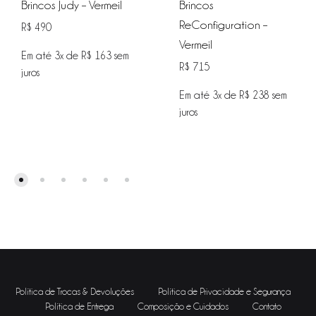
Brincos Judy – Vermeil
Brincos
ReConfiguration –
R$
490
Vermeil
Em até 3x de
R$
163
sem
R$
715
juros
Em até 3x de
R$
238
sem
juros
ADICIONAR
NA
WISHLIST
ADIC
NA
WISHL
Política de Trocas & Devoluções
Política de Privacidade e Segurança
Política de Entrega
Composição e Cuidados
Contato